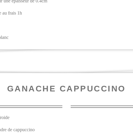
 sur une épaisseur de 0.4cm
e au frais 1h
blanc
GANACHE CAPPUCCINO
froide
oudre de cappuccino