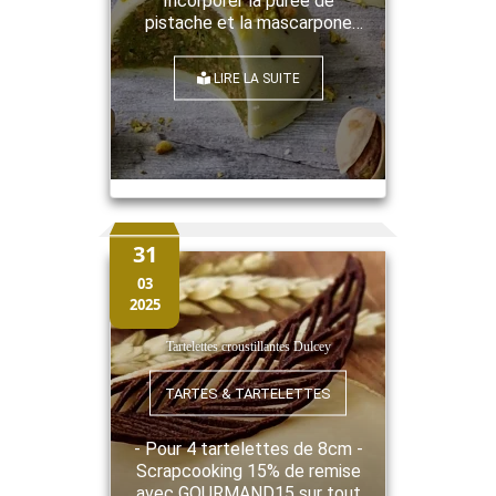
Incorporer la purée de
pistache et la mascarpone
Puis les crêpes dentelles
écrasées Former une
LIRE LA SUITE
douzaine de boules à la main
ou dans un moule demi
sphère Mettre 30 minutes au
congélateur Faire fondre le
reste du chocolat blanc au
bain marie Tremper chaque
bouchées dans le chocolat
fondu et parsemer le dessus
31
de pisaches concassées
03
Conserver au frais ...
2025
Tartelettes croustillantes Dulcey
TARTES & TARTELETTES
- Pour 4 tartelettes de 8cm -
Scrapcooking 15% de remise
avec GOURMAND15 sur tout