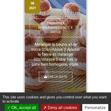
08
2021
Choux aux carambars
THERMOMIX
VIENNOISERIES & PÂTE À
CHOUX
Mélanger le beurre et le
sucre 30s/vitesse 3 Ajouter
la farine et mélanger
30s/vitesse 3 Une fois la
pâte bien homogène, étaler
entre 2 feuilles de papier
sulfurisé, une épaisseur de
LIRE LA SUITE
2mm. Mettre au frais 1h et
emporte-piècer. ...
This site uses cookies and gives you control over what you want
to activate
OK, accept all
Deny all cookies
Personalize