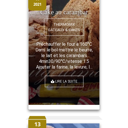
2021
Cake au carambar
THERMOMIX
GÂTEAUX & CAKES
Préchauffer le four à 160°C
Dans le bol mettre le beurre,
le lait et les carambars
4min30/90°C/vitesse 1.5
Ajouter la farine, la levure, le
sucre et les oeufs
20s/vitesse 4 Enfourner
LIRE LA SUITE
environ 40 minutes ...
13