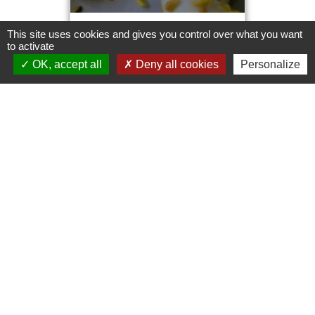
This site uses cookies and gives you control over what you want
to activate
30
OK, accept all
Deny all cookies
Personalize
05
2025
Bouchées croustillantes à la pistache
BISCUITS & PETITS GÂTEAUX
- Pour environ 12 bouchées -
Faire fondre les 150g de
chocolat blanc au bain marie
Incorporer la purée de
pistache et la mascarpone
Puis les crêpes dentelles
écrasées Former une
LIRE LA SUITE
douzaine de boules à la main
ou dans un moule demi
sphère Mettre 30 minutes au