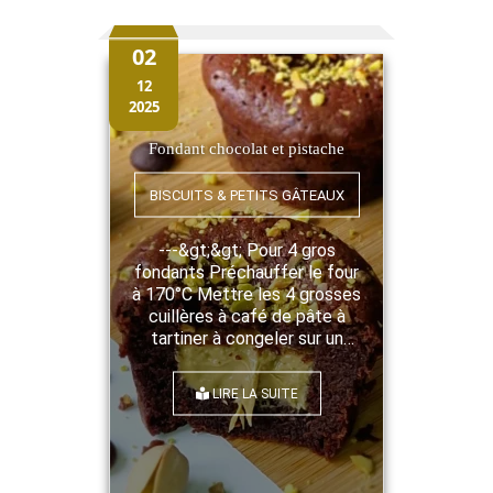
02
12
2025
Fondant chocolat et pistache
BISCUITS & PETITS GÂTEAUX
---&gt;&gt; Pour 4 gros
fondants Préchauffer le four
à 170°C Mettre les 4 grosses
cuillères à café de pâte à
tartiner à congeler sur un
papier à four ou dans des
petits moules Faire fondre
LIRE LA SUITE
ensemble le chocolat et le
beurre en petits morceaux
Laisser tièdir Fouetter
ensemble les oeufs et le
sucre Incorporer le mélange