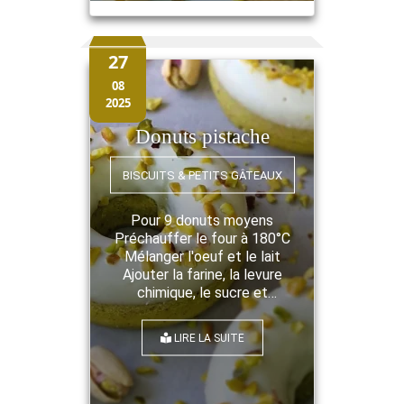
chocolat/beurre fondu
Ajouter la farine et mélanger
Verser dans les moules
27
jusqu'à moitié Déposer la
08
pâte à tartiner conge ...
2025
Donuts pistache
BISCUITS & PETITS GÂTEAUX
Pour 9 donuts moyens
Préchauffer le four à 180°C
Mélanger l'oeuf et le lait
Ajouter la farine, la levure
chimique, le sucre et
mélanger Incorporer la pâte
de pistache puis le beurre
LIRE LA SUITE
fondu Remplir le moule et
enfourner pendant 12
minutes Laisser refroidir sur
une grille ...